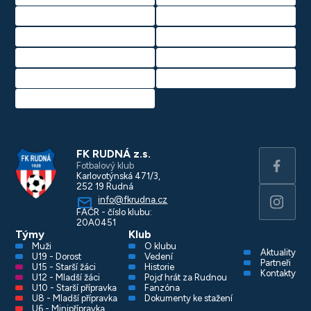
FK RUDNÁ z.s.
Fotbalový klub
Karlovotýnská 471/3,
252 19 Rudná
info@fkrudna.cz
FAČR - číslo klubu:
20A0451
Týmy
Klub
Muži
O klubu
Aktuality
U19 - Dorost
Vedení
Partneři
U15 - Starší žáci
Historie
Kontakty
U12 - Mladší žáci
Pojď hrát za Rudnou
U10 - Starší přípravka
Fanzóna
U8 - Mladší přípravka
Dokumenty ke stažení
U6 - Minipřípravka