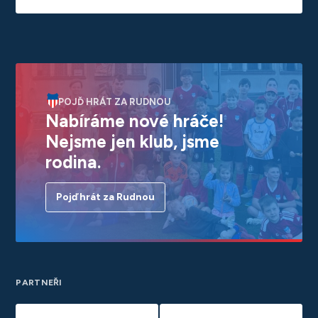
POJĎ HRÁT ZA RUDNOU
Nabíráme nové hráče!
Nejsme jen klub, jsme
rodina.
Pojď hrát za Rudnou
PARTNEŘI