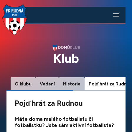
DOMŮ
KLUB
Klub
O klubu
Vedení
Historie
Pojď hrát za Rudno
Pojď hrát za Rudnou
Máte doma malého fotbalistu či
fotbalistku? Jste sám aktivní fotbalista?