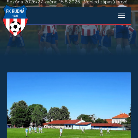
Sezóna 2026/27 začne 15.8.2026. Přehled zápasů nové
sezóny již brzy na našem webu.