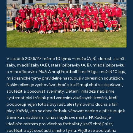
V sezóně 2026/27 máme 10 týmů – muže (A, B), dorost, starší
žáky, mladší žáky (A,B), starší přípravky (A, B), mladší přípravku
a mini přípravku. Muži A hrají FootballTime 9.ligu, muži B 10.ligu,
mládežnické týmy pravidelně nastupují v okresních soutěžích.
Naším cílem je vychovávat hráče, kteří mají chuť se zlepšovat,
soutěžit a posouvat své limity. Dětem i mládeži nabízíme
systematický trénink pod vedením zkušených trenérů, kteří
podporují nejen fotbalový růst, ale i týmového ducha a fair
play. Každý, kdo se chce fotbalu věnovat naplno a přistupuje k
tréninku s nadšením, u nás najde své místo. FK Rudná je
ideálním místem pro všechny fotbalisty, kteří chtějí růst,
soutěžit a být součástí silného týmu. Přijďte se podívat na