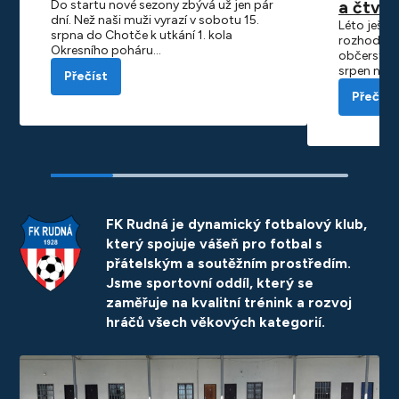
Do startu nové sezony zbývá už jen pár
a čtvrt
dní. Než naši muži vyrazí v sobotu 15.
Léto ještě
srpna do Chotče k utkání 1. kola
rozhodli o
Okresního poháru…
občerstvení 
srpen nás 
Přečíst
Přečíst
FK Rudná je dynamický fotbalový klub,
který spojuje vášeň pro fotbal s
přátelským a soutěžním prostředím.
Jsme sportovní oddíl, který se
zaměřuje na kvalitní trénink a rozvoj
hráčů všech věkových kategorií.