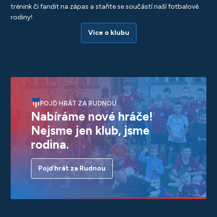
trénink či fandit na zápas a staňte se součástí naší fotbalové
rodiny!
Více o klubu
POJĎ HRÁT ZA RUDNOU
Nabíráme nové hráče!
Nejsme jen klub, jsme
rodina.
Pojď hrát za Rudnou