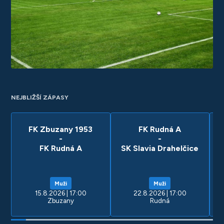
NEJBLIŽŠÍ ZÁPASY
FK Zbuzany 1953
FK Rudná A
-
-
FK Rudná A
SK Slavia Drahelčice
Muži
Muži
15.8.2026 | 17:00
22.8.2026 | 17:00
Zbuzany
Rudná