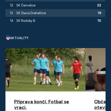
12.
SK Černošice
22
13.
SK Slavia Drahelčice
19
14.
SK Roztoky B
10
AKTUALITY
Příprava končí. Fotbal se
Občerst
vrací.
otevřen