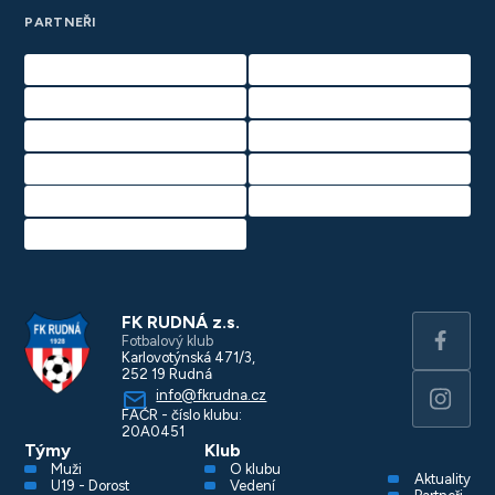
PARTNEŘI
FK RUDNÁ z.s.
Fotbalový klub
Karlovotýnská 471/3,
252 19 Rudná
info@fkrudna.cz
FAČR - číslo klubu:
20A0451
Týmy
Klub
Muži
O klubu
Aktuality
U19 - Dorost
Vedení