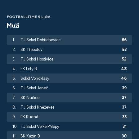
FOOTBALLTIME 9.LIGA
Muži
1.
TJ Sokol Dobřichovice
66
2.
SK Třebotov
53
3.
TJ Sokol Hostivice
52
4.
FK Lety B
48
5.
Sokol Vonoklasy
46
6.
TJ Sokol Jeneč
39
7.
SK Nučice
37
8.
TJ Sokol Kněževes
37
9.
FK Rudná
33
10.
TJ Sokol Velké Přílepy
31
11.
SK Kazín B
30