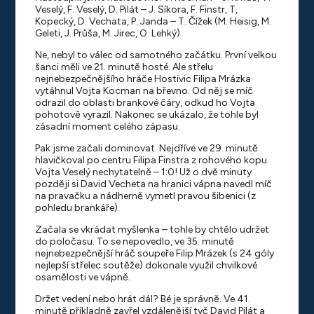
Veselý, F. Veselý, D. Pilát – J. Síkora, F. Finstr, T,
Kopecký, D. Vechata, P. Janda – T. Čížek (M. Heisig, M.
Geleti, J. Průša, M. Jirec, O. Lehký).
Ne, nebyl to válec od samotného začátku. První velkou
šanci měli ve 21. minutě hosté. Ale střelu
nejnebezpečnějšího hráče Hostivic Filipa Mrázka
vytáhnul Vojta Kocman na břevno. Od něj se míč
odrazil do oblasti brankové čáry, odkud ho Vojta
pohotově vyrazil. Nakonec se ukázalo, že tohle byl
zásadní moment celého zápasu.
Pak jsme začali dominovat. Nejdříve ve 29. minutě
hlavičkoval po centru Filipa Finstra z rohového kopu
Vojta Veselý nechytatelně – 1:0! Už o dvě minuty
později si David Vecheta na hranici vápna navedl míč
na pravačku a nádherně vymetl pravou šibenici (z
pohledu brankáře).
Začala se vkrádat myšlenka – tohle by chtělo udržet
do poločasu. To se nepovedlo, ve 35. minutě
nejnebezpečnější hráč soupeře Filip Mrázek (s 24 góly
nejlepší střelec soutěže) dokonale využil chvilkové
osamělosti ve vápně.
Držet vedení nebo hrát dál? Bé je správně. Ve 41.
minutě příkladně zavřel vzdálenější tyč David Pilát a