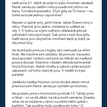
vedli jsme 3:1. Ještě do půle to bylo mnohem veselejší.
Patrik Janda po dalším rohu posadil míč přímo na
hlavu Tomáše Kopeckého. Čtyři góly za 12 minut – na
tohle se bude jednou vzpomínat!
Nejsem si úplně jistý, jestli trenér Jakub Štancl stojí o
slávu. Vlastně je to jedno, můžeme to udělat za
něj:-). V týdnu se svými svěřenci důkladně piloval
zahrávání rohových kopů. Dali jsme z nich dva góly.
Další slova jsou zbytečná, mnohem lepší je, když za
něj mluví činy.
Ve druhé půli jsme se z logiky věci nemuseli za ničím
hnát. Ale vracíme se k začátku. Bojovnost, nasazení,
dostupování. I přesto se hosté asi třikrát do nadějné
pozice dostali. Všechno s klidem zlikvidoval brankář
Vojta Kocman. Slabší chvilky si vybral v přípravných
zápasech, od toho vlastně jsou. V neděli to byla
paráda!
Jakékoliv naděje Hostivic utnul zhruba deset minut
před koncem Patrik Janda po rychlém protiútoku.
Na podzim jsme v Hostivicích prohráli 1:5. Tehdy jsme
si říkali – co se dá dělat, na ně prostě nemáme. Dneska
víme, že se můžeme v rámci soutěže měřit úplně s
každým. Tak pojďme, hoši, pojďme do toho ! O