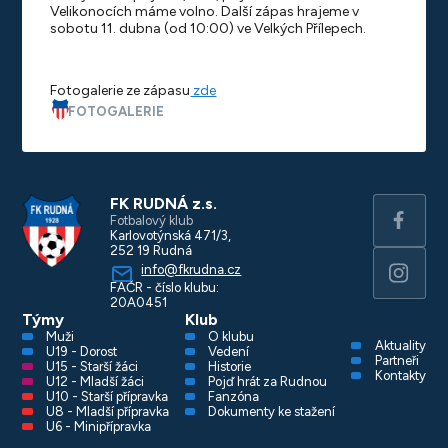
Velikonocích máme volno. Další zápas hrajeme v
sobotu 11. dubna (od 10:00) ve Velkých Přílepech.
Fotogalerie ze zápasu
zde
FOTOGALERIE
FK RUDNÁ z.s.
Fotbalový klub
Karlovotýnská 471/3,
252 19 Rudná
info@fkrudna.cz
FAČR - číslo klubu:
20A0451
Týmy
Klub
Muži
O klubu
Aktuality
U19 - Dorost
Vedení
Partneři
U15 - Starší žáci
Historie
Kontakty
U12 - Mladší žáci
Pojď hrát za Rudnou
U10 - Starší přípravka
Fanzóna
U8 - Mladší přípravka
Dokumenty ke stažení
U6 - Minipřípravka