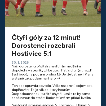
Čtyři góly za 12 minut!
Dorostenci rozebrali
Hostivice 5:1
30. 3. 2026
Naši dorostenci přivítali v nevlídném nedělním
dopoledni vrstevníky z Hostivic. Třetí s druhým, rozdíl
šest bodů, na podzim prohra 1:5. Jenže Ústí není Praha
a stejně tak podzim není jaro :-)
Tohle se opravdu povedlo. Velké nasazení, bojovnost,
doplňování. To je základ, který hostům
(odposloucháno ;-) určitě chyběl. Jenže to by samo
sobě nemuselo stačit. Rudenští ovšem přidali kvalitu.
Nastoupili jsme následovně: V. Kocman – J. Krnáč, V.