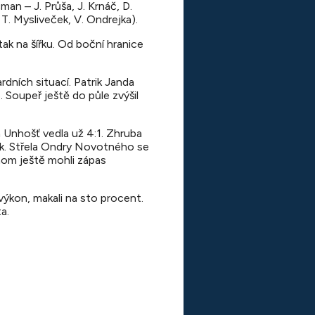
man – J. Průša, J. Krnáč, D.
 T. Mysliveček, V. Ondrejka).
 tak na šířku. Od boční hranice
dních situací. Patrik Janda
 Soupeř ještě do půle zvýšil
 a Unhošť vedla už 4:1. Zhruba
ek. Střela Ondry Novotného se
ychom ještě mohli zápas
výkon, makali na sto procent.
a.