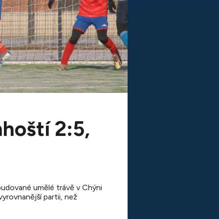
hoští 2:5,
vybudované umělé trávě v Chýni
yrovnanější partii, než