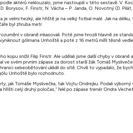
 podle aktérů neklouzalo, jsme nastoupili v této sestavě: V. Koc
D. Borysov, F. Finstr, N. Vácha – P. Janda, O. Novotný (D. Pilát,
a je velmi hezký, ale hřiště je na velký fotbal malé. Jak na délku,
čáře byl zhruba metr.
zumění v obraně inkasovali. Poté jsme hrozili hlavně ze standar
 vyniknout gólmana Unhoště a poté z 16 metrů mířil těsně vedle.
ho kopu snížil Filip Finstr. Ale udělali jsme další chyby v obraně
l ve svém prvním zápase za dorost starší žák Tomáš Mysliveč
a hranici sebeobětování uklidil do sítě. Chvíli to vypadalo, že b
gólu Unhoště bylo rozhodnuto.
y, jak Tomáše Myslivečka, tak Vojtu Ondrejku. Podali výborný 
 hřišti celý druhý poločas,“ řekl po zápase trenér Ondra Vechet