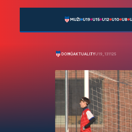
MUŽI
U19
U15
U12
U10
U8
DOMŮ
AKTUALITY
U19_131125