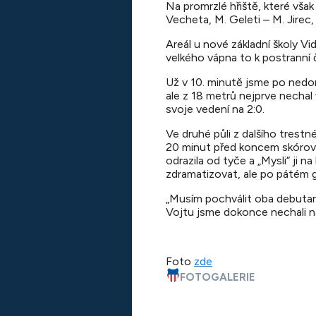
Na promrzlé hřiště, které však
Vecheta, M. Geleti – M. Jirec, 
Areál u nové základní školy Vid
velkého vápna to k postranní 
Už v 10. minutě jsme po nedoro
ale z 18 metrů nejprve nechal
svoje vedení na 2:0.
Ve druhé půli z dalšího trestné
20 minut před koncem skórova
odrazila od tyče a „Mysli“ ji n
zdramatizovat, ale po pátém 
„Musím pochválit oba debutant
Vojtu jsme dokonce nechali na
Foto
zde
FOTOGALERIE