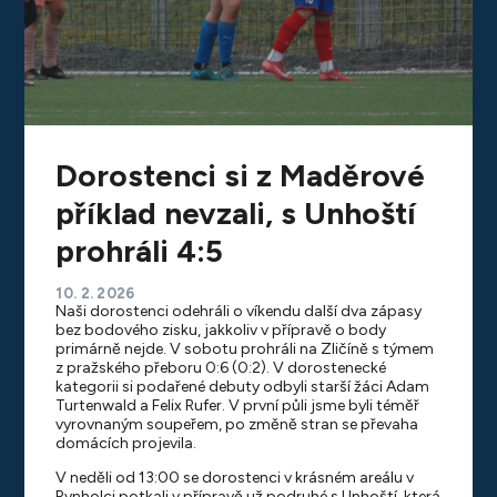
Dorostenci si z Maděrové
příklad nevzali, s Unhoští
prohráli 4:5
10. 2. 2026
Naši dorostenci odehráli o víkendu další dva zápasy
bez bodového zisku, jakkoliv v přípravě o body
primárně nejde. V sobotu prohráli na Zličíně s týmem
z pražského přeboru 0:6 (0:2). V dorostenecké
kategorii si podařené debuty odbyli starší žáci Adam
Turtenwald a Felix Rufer. V první půli jsme byli téměř
vyrovnaným soupeřem, po změně stran se převaha
domácích projevila.
V neděli od 13:00 se dorostenci v krásném areálu v
Rynholci potkali v přípravě už podruhé s Unhoští, která