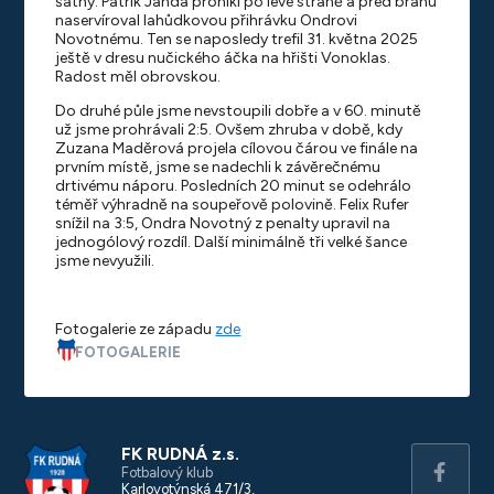
šatny. Patrik Janda pronikl po levé straně a před bránu
naservíroval lahůdkovou přihrávku Ondrovi
Novotnému. Ten se naposledy trefil 31. května 2025
ještě v dresu nučického áčka na hřišti Vonoklas.
Radost měl obrovskou.
Do druhé půle jsme nevstoupili dobře a v 60. minutě
už jsme prohrávali 2:5. Ovšem zhruba v době, kdy
Zuzana Maděrová projela cílovou čárou ve finále na
prvním místě, jsme se nadechli k závěrečnému
drtivému náporu. Posledních 20 minut se odehrálo
téměř výhradně na soupeřově polovině. Felix Rufer
snížil na 3:5, Ondra Novotný z penalty upravil na
jednogólový rozdíl. Další minimálně tři velké šance
jsme nevyužili.
Fotogalerie ze západu
zde
FOTOGALERIE
FK RUDNÁ z.s.
Fotbalový klub
Karlovotýnská 471/3,