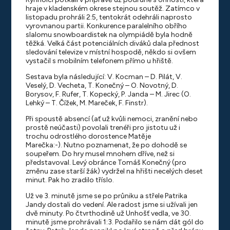
hraje v kladenském okrese stejnou soutěž. Zatímco v
listopadu prohráli 2:5, tentokrát odehráli naprosto
vyrovnanou partii. Konkurence paralelního obřího
slalomu snowboardistek na olympiádě byla hodně
těžká. Velká část potenciálních diváků dala přednost
sledování televize v místní hospodě, někdo si ovšem
vystačil s mobilním telefonem přímo u hřiště.
Sestava byla následující: V. Kocman – D. Pilát, V.
Veselý, D. Vecheta, T. Konečný – O. Novotný, D.
Borysov, F. Rufer, T. Kopecký, P. Janda – M. Jirec (O.
Lehký – T. Čížek, M. Mareček, F. Finstr).
Při spoustě absencí (ať už kvůli nemoci, zranění nebo
prostě neúčasti) povolali trenéři pro jistotu už i
trochu odrostlého dorostence Matěje
Marečka:-). Nutno poznamenat, že po dohodě se
soupeřem. Do hry musel mnohem dříve, než si
představoval. Levý obránce Tomáš Konečný (pro
změnu zase starší žák) vydržel na hřišti necelých deset
minut. Pak ho zradilo tříslo.
Už ve 3. minutě jsme se po průniku a střele Patrika
Jandy dostali do vedení. Ale radost jsme si užívali jen
dvě minuty. Po čtvrthodině už Unhošť vedla, ve 30.
minutě jsme prohrávali 1:3. Podařilo se nám dát gól do