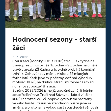
Hodnocení sezony - starší
žáci
6. 7. 2026
Starší žáci (ročníky 2011 a 2012) trénují 3 x týdně na
trávě, přes zimu rovněž 3x týdně – 2 x týdně na umělé
trávě v areálu ZŠ Rudná a 1x týdně probíhá kondiční
trénink. Celkově tedy máme v kádru 22 mladých
fotbalistů. Kádr je velmi početný, což má výhodu v
motivaci kluků, na druhou stranu můžeme na utkání
nominovat pouze 18 hráčů.
Sezónu 2025/2026 jsme již tradičně zahájili letním
soustředěním ve Zruči nad Sázavou, kde si většina
kluků (narozeni 2012) poprvé vyzkoušela nástrahy
velkého hřiště. Přesun na standardní hřiště je velká
změna, a proto jsme velkou část soustředění věnovali