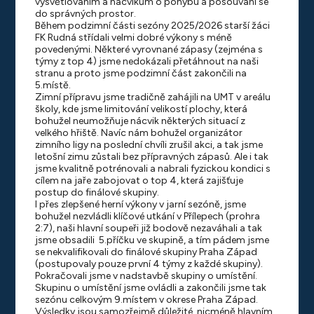
vysvětlováním a nácvikům o pohybu a posouvání se
do správných prostor.
Během podzimní části sezóny 2025/2026 starší žáci
FK Rudná střídali velmi dobré výkony s méně
povedenými. Některé vyrovnané zápasy (zejména s
týmy z top 4) jsme nedokázali přetáhnout na naši
stranu a proto jsme podzimní část zakončili na
5.místě.
Zimní přípravu jsme tradičně zahájili na UMT v areálu
školy, kde jsme limitování velikostí plochy, která
bohužel neumožňuje nácvik některých situací z
velkého hřiště. Navíc nám bohužel organizátor
zimního ligy na poslední chvíli zrušil akci, a tak jsme
letošní zimu zůstali bez přípravných zápasů. Ale i tak
jsme kvalitně potrénovali a nabrali fyzickou kondici s
cílem na jaře zabojovat o top 4, která zajišťuje
postup do finálové skupiny.
I přes zlepšené herní výkony v jarní sezóně, jsme
bohužel nezvládli klíčové utkání v Přílepech (prohra
2:7), naši hlavní soupeři již bodově nezaváhali a tak
jsme obsadili 5.příčku ve skupině, a tím pádem jsme
se nekvalifikovali do finálové skupiny Praha Západ
(postupovaly pouze první 4 týmy z každé skupiny).
Pokračovali jsme v nadstavbě skupiny o umístění.
Skupinu o umístění jsme ovládli a zakončili jsme tak
sezónu celkovým 9.místem v okrese Praha Západ.
Výsledky jsou samozřejmě důležité, nicméně hlavním