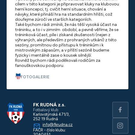
cílem v této kategorii je připravovat kluky na klubovou
herní koncepci, tj. cvičit herní situace, chování a
návyky, které přináší hra na standardním hřišti, což
doufejme zúročí ve starších kategoriích.
Také bychom rádi zmínili, že nás těší vysoká účast na
tréninku, a to i v zimním období, a pevně věříme, že se
tréninková účast, píle i získané zkušenosti (nejen z
výhraných, ale především z prohraných utkání) z této
sezóny, promítnou do přístupu k tréninkům i k
mistrovským zápasům, a v příští sezóně budeme
fyzicky i mentálně zase o kousek silnější.
Rovněž bychom rádi poděkovali rodičům za
fanouškovskou podporu.
FOTOGALERIE
FK RUDNÁ z.s.
Fotbalový klub
Karlovotýnská 471/3,
252 19 Rudná
info@fkrudna.cz
FAČR - číslo klubu:
20A0451