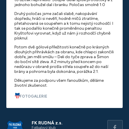
jednoho bohužel dal i branku. Poločas smolně 1:0
Druhý poločas jsme začali slabě, nakopávání
dopředu, hráči si nevěří, hodně míčů ztratíme,
přetahovaná se soupeřem a k tomu nejistý rozhodčí. I
tak se podařilo konečně proměněnou penaltou
Kryštofovi vyrovnat, když už nám ji rozhodčí chybně
písknul.
Potom dvě gólové příležitosti konečně po krásných
dlouhých přihrávkách za obranu, kde chlapci zakončili
dobře, jen měli smůlu – Deli do tyče zprava a Šimon
do boční sítě zleva. A 2 minuty před koncem po
nedůrazu v obraně prošla střela soupeře až do naší
brány a pohroma byla dokonána, porážka 2:1.
Děkujeme za podporu všem fanouškům, děláme
životní zkušenost.
FOTOGALERIE
FK RUDNÁ z.s.
Fotbalový klub