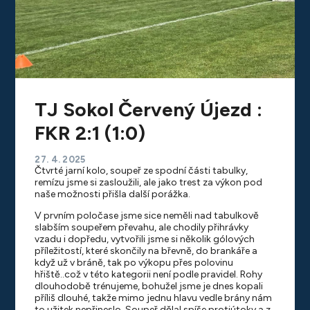
TJ Sokol Červený Újezd :
FKR 2:1 (1:0)
27. 4. 2025
Čtvrté jarní kolo, soupeř ze spodní části tabulky,
remízu jsme si zasloužili, ale jako trest za výkon pod
naše možnosti přišla další porážka.
V prvním poločase jsme sice neměli nad tabulkově
slabším soupeřem převahu, ale chodily přihrávky
vzadu i dopředu, vytvořili jsme si několik gólových
příležitostí, které skončily na břevně, do brankáře a
když už v bráně, tak po výkopu přes polovinu
hřiště..což v této kategorii není podle pravidel. Rohy
dlouhodobě trénujeme, bohužel jsme je dnes kopali
příliš dlouhé, takže mimo jednu hlavu vedle brány nám
to užitek nepřineslo. Soupeř dělal spíše protiútoky a z