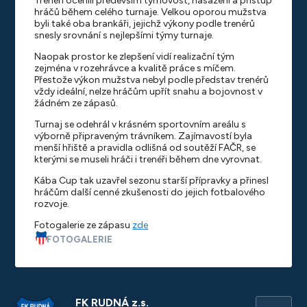
Trenéři ocenili především týmovost, nasazení a přístup
hráčů během celého turnaje. Velkou oporou mužstva
byli také oba brankáři, jejichž výkony podle trenérů
snesly srovnání s nejlepšími týmy turnaje.
Naopak prostor ke zlepšení vidí realizační tým
zejména v rozehrávce a kvalitě práce s míčem.
Přestože výkon mužstva nebyl podle představ trenérů
vždy ideální, nelze hráčům upřít snahu a bojovnost v
žádném ze zápasů.
Turnaj se odehrál v krásném sportovním areálu s
výborně připraveným trávníkem. Zajímavostí byla
menší hřiště a pravidla odlišná od soutěží FAČR, se
kterými se museli hráči i trenéři během dne vyrovnat.
Kába Cup tak uzavřel sezonu starší přípravky a přinesl
hráčům další cenné zkušenosti do jejich fotbalového
rozvoje.
Fotogalerie ze zápasu
zde
FOTOGALERIE
FK RUDNÁ z.s.