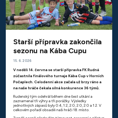
Starší přípravka zakončila
sezonu na Kába Cupu
15. 6. 2026
V neděli 14. června se starší přípravka FK Rudná
zúčastnila finálového turnaje Kába Cup v Horních
Počaplech. Celodenní akce začala už brzy ráno a
na naše hráče čekala silná konkurence 36 týmů.
Rudenský tým odehrál během dne šest utkání a
zaznamenal tři výhry a tři porážky. Výsledky
jednotlivých zápasů byly 0:4, 1:2, 2:0, 2:0, 2:0 a 1:2. V
celkovém pořadí obsadili naši hráči 18. místo.