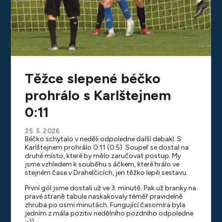
Těžce slepené béčko
prohrálo s Karlštejnem
0:11
25. 5. 2026
Béčko schytalo v neděli odpoledne další debakl. S
Karlštejnem prohrálo 0:11 (0:5). Soupeř se dostal na
druhé místo, které by mělo zaručovat postup. My
jsme vzhledem k souběhu s áčkem, které hrálo ve
stejném čase v Drahelčicích, jen těžko lepili sestavu.
První gól jsme dostali už ve 3. minutě. Pak už branky na
pravé straně tabule naskakovaly téměř pravidelně
zhruba po osmi minutách. Fungující časomíra byla
jedním z mála pozitiv nedělního pozdního odpoledne
:-))