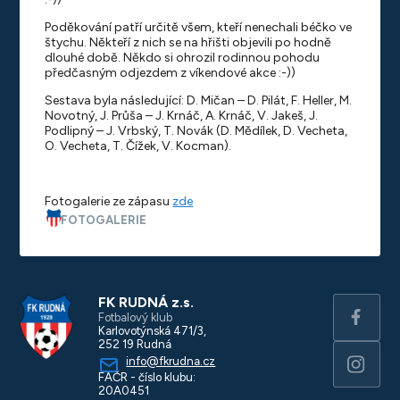
Poděkování patří určitě všem, kteří nenechali béčko ve
štychu. Někteří z nich se na hřišti objevili po hodně
dlouhé době. Někdo si ohrozil rodinnou pohodu
předčasným odjezdem z víkendové akce :-))
Sestava byla následující: D. Mičan – D. Pilát, F. Heller, M.
Novotný, J. Průša – J. Krnáč, A. Krnáč, V. Jakeš, J.
Podlipný – J. Vrbský, T. Novák (D. Mědílek, D. Vecheta,
O. Vecheta, T. Čížek, V. Kocman).
Fotogalerie ze zápasu
zde
FOTOGALERIE
FK RUDNÁ z.s.
Fotbalový klub
Karlovotýnská 471/3,
252 19 Rudná
info@fkrudna.cz
FAČR - číslo klubu:
20A0451