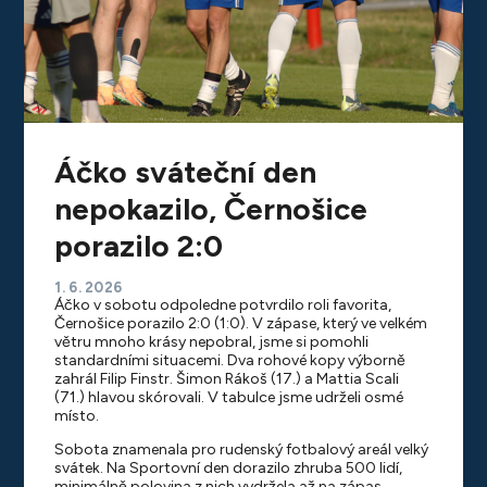
Áčko sváteční den
nepokazilo, Černošice
porazilo 2:0
1. 6. 2026
Áčko v sobotu odpoledne potvrdilo roli favorita,
Černošice porazilo 2:0 (1:0). V zápase, který ve velkém
větru mnoho krásy nepobral, jsme si pomohli
standardními situacemi. Dva rohové kopy výborně
zahrál Filip Finstr. Šimon Rákoš (17.) a Mattia Scali
(71.) hlavou skórovali. V tabulce jsme udrželi osmé
místo.
Sobota znamenala pro rudenský fotbalový areál velký
svátek. Na Sportovní den dorazilo zhruba 500 lidí,
minimálně polovina z nich vydržela až na zápas.