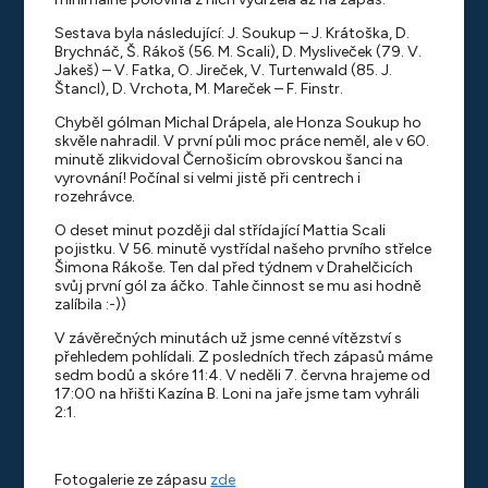
Sestava byla následující: J. Soukup – J. Krátoška, D.
Brychnáč, Š. Rákoš (56. M. Scali), D. Mysliveček (79. V.
Jakeš) – V. Fatka, O. Jireček, V. Turtenwald (85. J.
Štancl), D. Vrchota, M. Mareček – F. Finstr.
Chyběl gólman Michal Drápela, ale Honza Soukup ho
skvěle nahradil. V první půli moc práce neměl, ale v 60.
minutě zlikvidoval Černošicím obrovskou šanci na
vyrovnání! Počínal si velmi jistě při centrech i
rozehrávce.
O deset minut později dal střídající Mattia Scali
pojistku. V 56. minutě vystřídal našeho prvního střelce
Šimona Rákoše. Ten dal před týdnem v Drahelčicích
svůj první gól za áčko. Tahle činnost se mu asi hodně
zalíbila :-))
V závěrečných minutách už jsme cenné vítězství s
přehledem pohlídali. Z posledních třech zápasů máme
sedm bodů a skóre 11:4. V neděli 7. června hrajeme od
17:00 na hřišti Kazína B. Loni na jaře jsme tam vyhráli
2:1.
Fotogalerie ze zápasu
zde