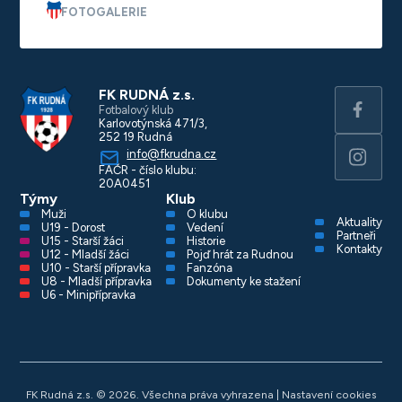
FOTOGALERIE
FK RUDNÁ z.s.
Fotbalový klub
Karlovotýnská 471/3,
252 19 Rudná
info@fkrudna.cz
FAČR - číslo klubu:
20A0451
Týmy
Klub
Muži
O klubu
Aktuality
U19 - Dorost
Vedení
Partneři
U15 - Starší žáci
Historie
Kontakty
U12 - Mladší žáci
Pojď hrát za Rudnou
U10 - Starší přípravka
Fanzóna
U8 - Mladší přípravka
Dokumenty ke stažení
U6 - Minipřípravka
FK Rudná z.s. © 2026. Všechna práva vyhrazena |
Nastavení cookies