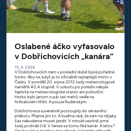
Oslabené áčko vyfasovalo
v Dobřichovicích „kanára“
15. 6. 2026
V Dobřichovicích nám v poslední době bývá pořádné
horko. Aby ne, když je to oficiálně nejteplejší místo v
Česku. V pondělí 20. srpna 2012 tady meteorologové
naměřili 40,4 stupně. V sobotu po poledni nebyla
teplota na meteorologické stanici ani poloviční.
Horko bylo jenom o pár set metrů vedle na
fotbalovém hřišti. A pouze Rudenským.
Dobřichovice suverénně postoupily do okresního
přeboru. Přejme jim to. A buďme rádi, že sem na nějaký
čas nebudeme muset jezdit. V minulé sezóně jsme
tady prohráli 0:6. V tenise se tomu říká kanár. A letos?
Opakování je matkou moudrosti. V tomhle případě