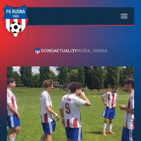
DOMŮ
AKTUALITY
MUŽIA_130626