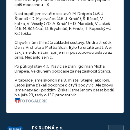
spíš macechou :-))
Nastoupili jsme v této sestavě: M. Drápela (46. J.
Štancl) - D. Mysliveček (46. J. Krnáč), Š. Rákoš, V.
Fatka, V. Veselý (70. A. Krnáč) – D. Mareček, V. Jakeš
(46. M. Růžička), D. Brychnáč, F. Finstr, T. Kopecký – J.
Krátoška.
Chyběli nám tři hráči základní sestavy. Ondra Jireček,
Denis Vrchota a Mattia Scali. Bylo to určitě znát. Ale i
tak jsme domácím zpříjemnili postupovou oslavu až
příliš. Nedařilo se nic.
Po půli byl stav 4:0. Navíc se zranil gólman Michal
Drápela. Ve druhém poločase za něj zaskočil Štanci.
V tabulce jsme skončili na 9. místě. Stejně jako loni.
Letos jsme získali dokonce o čtyři body víc. Ale znovu
jsme nezvládli podzim. Získali jsme jenom deset bodů.
Na jaře 23, tedy o 130 procent víc.
FOTOGALERIE
FK RUDNÁ z.s.