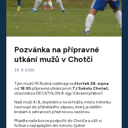
Pozvánka na přípravné
utkání mužů v Chotči
25. 8. 2025
Tým mužů FK Rudná odehraje ve
čtvrtek 28. srpna
od
18:30
přípravné utkání proti
TJ Sokolu Choteč,
účastníkovi DECATHLON 8. ligy (Okresní přebor).
Naši muži A i B, doplnění o nové hráče, místo tréninku
nastoupí do přátelského zápasu, který je dalším
krokem k sehranosti před novou sezónou.
Přijeďte naše borce podpořit do Chotče a užít si
fotbal v nejteplejším dni tohoto týdne!