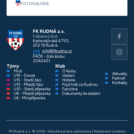
FOTOGALERIE
FK RUDNÁ z.s.
Fotbalový klub
Karlovotýnská 471/3,
252 19 Rudná
info@fkrudna.cz
FAČR - číslo klubu:
20A0451
Týmy
Klub
Muži
O klubu
Aktuality
U19 - Dorost
Vedení
Partneři
U15 - Starší žáci
Historie
Kontakty
U12 - Mladší žáci
Pojď hrát za Rudnou
U10 - Starší přípravka
Fanzóna
U8 - Mladší přípravka
Dokumenty ke stažení
U6 - Minipřípravka
FK Rudná z.s. © 2026. Všechna práva vyhrazena |
Nastavení cookies