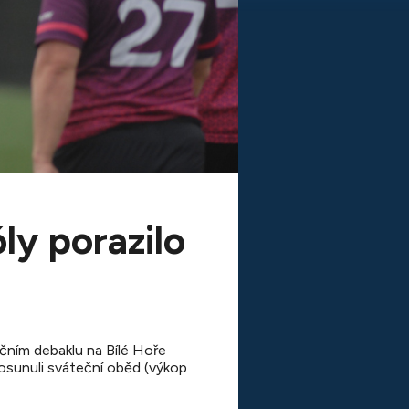
ly porazilo
ečním debaklu na Bílé Hoře
 posunuli sváteční oběd (výkop