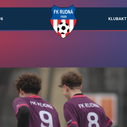
U6
KLUB
AKT