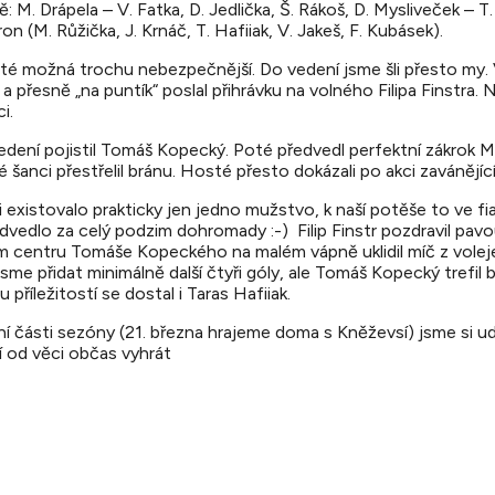
 M. Drápela – V. Fatka, D. Jedlička, Š. Rákoš, D. Mysliveček – T. 
on (M. Růžička, J. Krnáč, T. Hafiiak, V. Jakeš, F. Kubásek).
sté možná trochu nebezpečnější. Do vedení jsme šli přesto my.
 přesně „na puntík“ poslal přihrávku na volného Filipa Finstra. N
i.
ení pojistil Tomáš Kopecký. Poté předvedl perfektní zákrok Mi
 šanci přestřelil bránu. Hosté přesto dokázali po akci zavánějící
i existovalo prakticky jen jedno mužstvo, k naší potěše to ve f
vedlo za celý podzim dohromady :-) Filip Finstr pozdravil pavo
 centru Tomáše Kopeckého na malém vápně uklidil míč z volej
 přidat minimálně další čtyři góly, ale Tomáš Kopecký trefil břev
 příležitostí se dostal i Taras Hafiiak.
í části sezóny (21. března hrajeme doma s Kněževsí) jsme si udě
ní od věci občas vyhrát