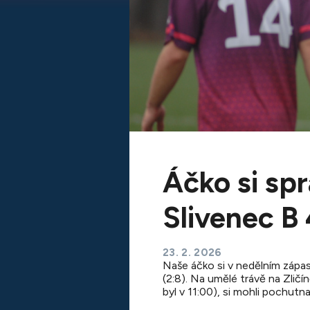
Áčko si spr
Slivenec B 
23. 2. 2026
Naše áčko si v nedělním zápase
(2:8). Na umělé trávě na Zličí
byl v 11:00), si mohli pochut