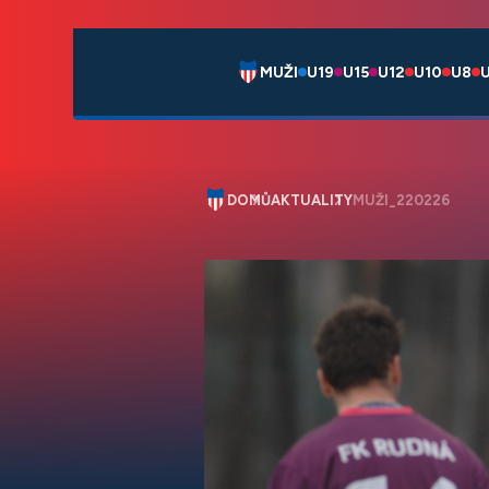
MUŽI
U19
U15
U12
U10
U8
DOMŮ
AKTUALITY
MUŽI_220226