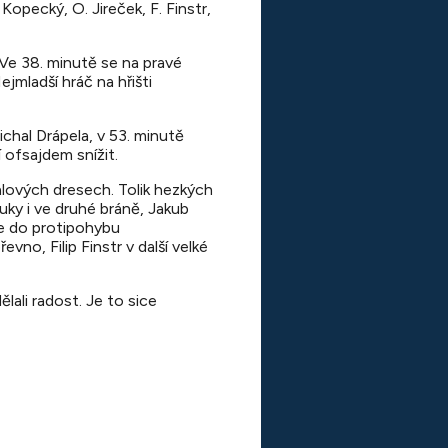
Kopecký, O. Jireček, F. Finstr,
 Ve 38. minutě se na pravé
ejmladší hráč na hřišti
chal Drápela, v 53. minutě
 ofsajdem snížit.
ialových dresech. Tolik hezkých
uky i ve druhé bráně, Jakub
e do protipohybu
no, Filip Finstr v další velké
lali radost. Je to sice