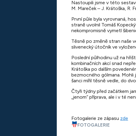
Nastoupili jsme v této sestavě:
M. Mareček – J. Krátoška, R. Fr
První půle byla vyrovnaná, ho
straně uvolnil Tomáš Kopecký a
nekompromisně vymetl šibenic
Těsně po změně stran naše ved
slivenecký útočník ve vyložené
Poslední půlhodinu už na hřišt
kombinačních akcí snad nepřed
Krátoška po dalším povedeném
bezmocného gólmana. Mohli jsme
šanci mířil těsně vedle, do dvou
Čtyři týdny před začátkem jarn
„jenom“ příprava, ale i v té ne
Fotogalerie ze zápasu
zde
FOTOGALERIE