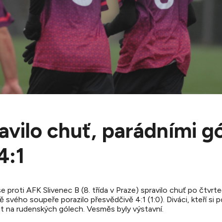
avilo chuť, parádními gó
4:1
 proti AFK Slivenec B (8. třída v Praze) spravilo chuť po čtvrt
ně svého soupeře porazilo přesvědčivě 4:1 (1:0). Diváci, kteří si
nat na rudenských gólech. Vesměs byly výstavní.