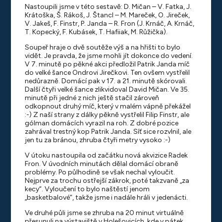
Nastoupili jsme v této sestavě: D. Mičan – V. Fatka, J.
Krátoška, Š. Rákoš, J. Štancl – M. Mareček, O. Jireček,
V. Jakeš, F. Finstr, P. Janda – R. Fron (J. Krnáč, A. Krnáč,
T. Kopecký, F. Kubásek, T. Hafiiak, M. Růžička).
Soupeř hraje o dvě soutěže výš a na hřišti to bylo
vidět. Je pravda, že jsme mohli jít dokonce do vedení.
V 7. minutě po pěkné akci předložil Patrik Janda míč
do velké šance Ondrovi Jirečkovi. Ten ovšem vystřelil
nedůrazně. Domácí pak v 17. a 21. minutě skórovali.
Další čtyři velké šance zlikvidoval David Mičan. Ve 35.
minutě při jedné z nich ještě stačil zároveň
odkopnout druhý míč, který v malém vápně překážel
:-) Z naší strany z dálky pěkně vystřelil Filip Finstr, ale
gólman domácích vyrazil na roh. Z dobré pozice
zahrával trestný kop Patrik Janda. Síť sice rozvlnil, ale
jen tu za bránou, zhruba čtyři metry vysoko :-)
V útoku nastoupila od začátku nová akvizice Radek
Fron. V úvodních minutách dělal domácí obraně
problémy. Po půlhodině se však nechal vyloučit.
Nejprve za trochu ostřejší zákrok, poté takzvaně „za
kecy“. Vyloučení to bylo naštěstí jenom
„basketbalové“, takže jsme i nadále hráli v jedenácti.
Ve druhé půli jsme se zhruba na 20 minut virtuálně
přesunuli na výstaviště v Holešovicích, kde v pátek