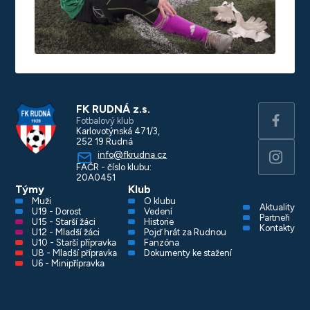
FK RUDNÁ z.s.
Fotbalový klub
Karlovotýnská 471/3,
252 19 Rudná
info@fkrudna.cz
FAČR - číslo klubu:
20A0451
Týmy
Klub
Muži
O klubu
Aktuality
U19 - Dorost
Vedení
Partneři
U15 - Starší žáci
Historie
Kontakty
U12 - Mladší žáci
Pojď hrát za Rudnou
U10 - Starší přípravka
Fanzóna
U8 - Mladší přípravka
Dokumenty ke stažení
U6 - Minipřípravka