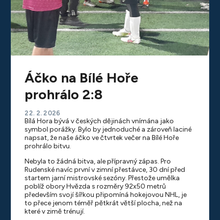
Áčko na Bílé Hoře
prohrálo 2:8
22. 2. 2026
Bílá Hora bývá v českých dějinách vnímána jako
symbol porážky. Bylo by jednoduché a zároveň laciné
napsat, že naše áčko ve čtvrtek večer na Bílé Hoře
prohrálo bitvu.
Nebyla to žádná bitva, ale přípravný zápas. Pro
Rudenské navíc první v zimní přestávce, 30 dní před
startem jarní mistrovské sezóny. Přestože umělka
poblíž obory Hvězda s rozměry 92x50 metrů
především svojí šířkou připomíná hokejovou NHL, je
to přece jenom téměř pětkrát větší plocha, než na
které v zimě trénují.