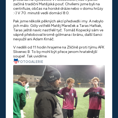
začíná tradiční Matějská pouť. Chvílemi jsme byli na
centrifuze, občas na horské dráze nebo v domu hrůzy
:-) V 70. minutě vedli domácí 8:0.
Pak jsme několik pěkných akcí předvedli i my. A nebylo
jich málo. Góly vstřelili Matěj Mareček a Taras Hafiiak,
Taras ještě navíc nastřelil tyč. Tomáš Kopecký sám ve
vápně přeloboval kromě gólmana i bránu, další šanci
nevyužil ani Adam Krnáč.
V neděli od 11 hodin hrajeme na Zličíně proti týmu AFK
Slivenec B. To by mohl být přece jenom hratelnější
soupeř. Tak uvidíme.
FOTOGALERIE